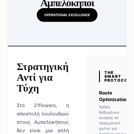
Αμπελόκηποι
OPERATIONAL EXCELLENCE
Στρατηγική
THE
Αντί για
SMART
PROTOCOL
Τύχη
Route
Optimization
Στο 21flowers, η
Χρήση
δεδομένων
αποστολή λουλουδιών
κίνησης σε
στους Αμπελοκήπους
πραγματικό
χρόνο για
δεν είναι μια απλή
παράκαμψη των