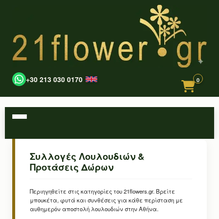
+30 213 030 0170
0
Συλλογές Λουλουδιών &
Προτάσεις Δώρων
Περιηγηθείτε στις κατηγορίες του 21flowers.gr. Βρείτε
μπουκέτα, φυτά και συνθέσεις για κάθε περίσταση με
αυθημερόν αποστολή λουλουδιών στην Αθήνα.