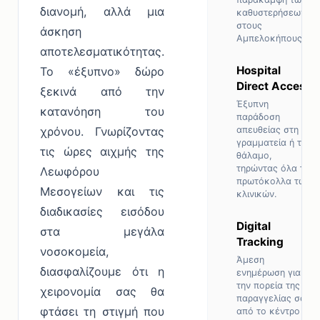
διανομή, αλλά μια
καθυστερήσεων
στους
άσκηση
Αμπελοκήπους.
αποτελεσματικότητας.
Hospital
Το «έξυπνο» δώρο
Direct Access
ξεκινά από την
Έξυπνη
κατανόηση του
παράδοση
χρόνου. Γνωρίζοντας
απευθείας στη
γραμματεία ή τον
τις ώρες αιχμής της
θάλαμο,
τηρώντας όλα τα
Λεωφόρου
πρωτόκολλα των
Μεσογείων και τις
κλινικών.
διαδικασίες εισόδου
Digital
στα μεγάλα
Tracking
νοσοκομεία,
Άμεση
διασφαλίζουμε ότι η
ενημέρωση για
την πορεία της
χειρονομία σας θα
παραγγελίας σας
φτάσει τη στιγμή που
από το κέντρο