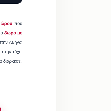
 δώρου
που
 το
δώρο με
στην Αθήνα,
 στην τύχη.
 διαρκέσει.