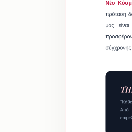
Νέο Κόσμ
πρόταση δ
μας είναι
προσφέρον
σύγχρονης
TH
"Κάθε
Από 
επιμε