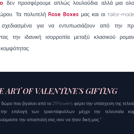
ο
, δεν προσφέρουμε απλώς λουλούδια, αλλά μια ολ
ώρου. Τα πολυτελή
Rose Boxes
μας και οι tailor-mad
 σχεδιασμένα για να εντυπωσιάζουν από την πρ
τας την ιδανική ισορροπία μεταξύ κλασικού ρομαν
 κομψότητας.
E ART OF VALENTINE'S GIFTING
 δώρο που βγαίνει από το 21Flowers φέρει την υπόσχεση της τελειό
την επιλογή των τριαντάφυλλων μέχρι την τελευταία κορ
λούμαστε την αποστολή σας σαν να ήταν δική μας."