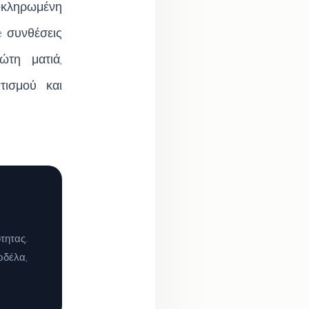
οκληρωμένη
e συνθέσεις
ώτη ματιά,
τισμού και
τητας.
δέλα,