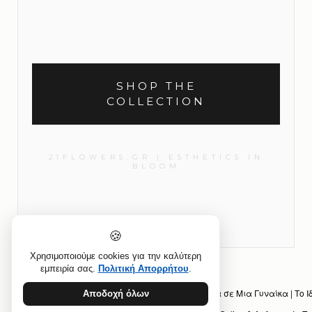
SHOP THE
COLLECTION
21FLOWERS.GR | ESTHETICS IN
BLOOM
🍪
Χρησιμοποιούμε cookies για την καλύτερη
εμπειρία σας.
Πολιτική Απορρήτου
.
Προηγούμενο άρθρο: Όταν Στέλνεις Λουλούδια σε Μια Γυναίκα | Το 
Αποδοχή όλων