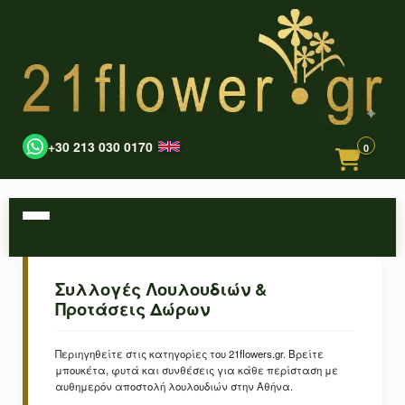
+30 213 030 0170
0
Συλλογές Λουλουδιών &
Προτάσεις Δώρων
Περιηγηθείτε στις κατηγορίες του 21flowers.gr. Βρείτε
μπουκέτα, φυτά και συνθέσεις για κάθε περίσταση με
αυθημερόν αποστολή λουλουδιών στην Αθήνα.