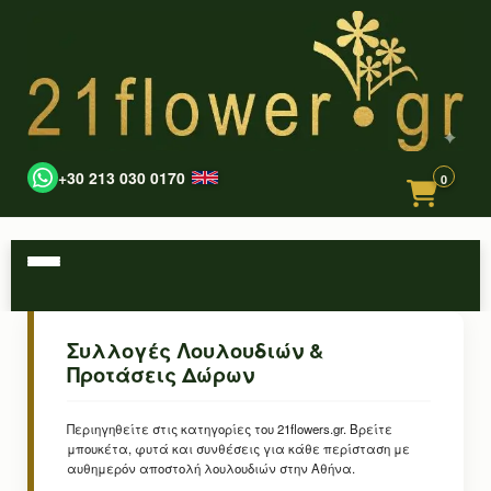
+30 213 030 0170
0
Συλλογές Λουλουδιών &
Προτάσεις Δώρων
Περιηγηθείτε στις κατηγορίες του 21flowers.gr. Βρείτε
μπουκέτα, φυτά και συνθέσεις για κάθε περίσταση με
αυθημερόν αποστολή λουλουδιών στην Αθήνα.