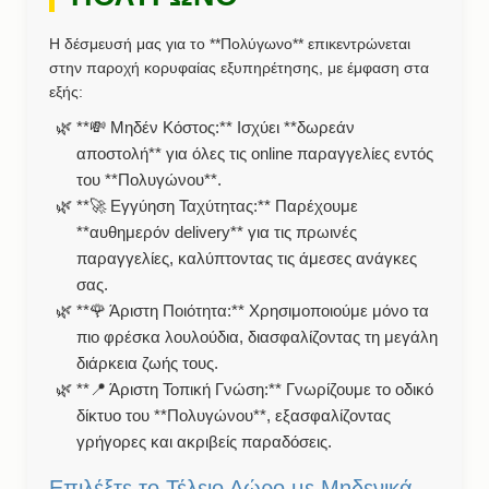
Η δέσμευσή μας για το **Πολύγωνο** επικεντρώνεται
στην παροχή κορυφαίας εξυπηρέτησης, με έμφαση στα
εξής:
**💸 Μηδέν Κόστος:** Ισχύει **δωρεάν
αποστολή** για όλες τις online παραγγελίες εντός
του **Πολυγώνου**.
**🚀 Εγγύηση Ταχύτητας:** Παρέχουμε
**αυθημερόν delivery** για τις πρωινές
παραγγελίες, καλύπτοντας τις άμεσες ανάγκες
σας.
**🌹 Άριστη Ποιότητα:** Χρησιμοποιούμε μόνο τα
πιο φρέσκα λουλούδια, διασφαλίζοντας τη μεγάλη
διάρκεια ζωής τους.
**📍 Άριστη Τοπική Γνώση:** Γνωρίζουμε το οδικό
δίκτυο του **Πολυγώνου**, εξασφαλίζοντας
γρήγορες και ακριβείς παραδόσεις.
Επιλέξτε το Τέλειο Δώρο με Μηδενικά