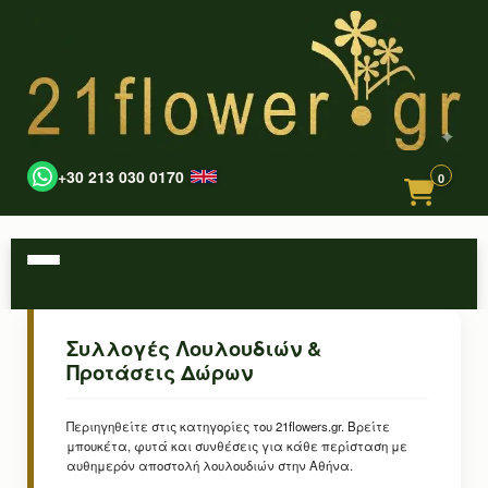
+30 213 030 0170
0
Συλλογές Λουλουδιών &
Προτάσεις Δώρων
Περιηγηθείτε στις κατηγορίες του 21flowers.gr. Βρείτε
μπουκέτα, φυτά και συνθέσεις για κάθε περίσταση με
αυθημερόν αποστολή λουλουδιών στην Αθήνα.