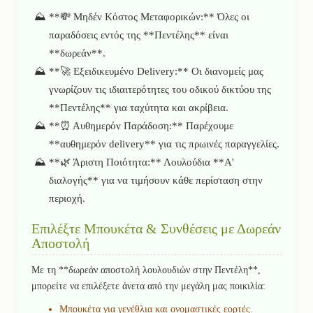
**💸 Μηδέν Κόστος Μεταφορικών:** Όλες οι
παραδόσεις εντός της **Πεντέλης** είναι
**δωρεάν**.
**🚀 Εξειδικευμένο Delivery:** Οι διανομείς μας
γνωρίζουν τις ιδιαιτερότητες του οδικού δικτύου της
**Πεντέλης** για ταχύτητα και ακρίβεια.
**⏰ Αυθημερόν Παράδοση:** Παρέχουμε
**αυθημερόν delivery** για τις πρωινές παραγγελίες.
**🌿 Άριστη Ποιότητα:** Λουλούδια **Α'
διαλογής** για να τιμήσουν κάθε περίσταση στην
περιοχή.
Επιλέξτε Μπουκέτα & Συνθέσεις με Δωρεάν
Αποστολή
Με τη **δωρεάν αποστολή λουλουδιών στην Πεντέλη**,
μπορείτε να επιλέξετε άνετα από την μεγάλη μας ποικιλία:
Μπουκέτα για γενέθλια και ονομαστικές εορτές.