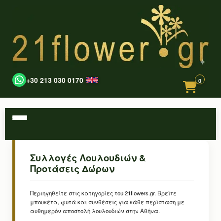
+30 213 030 0170
0
Συλλογές Λουλουδιών &
Προτάσεις Δώρων
Περιηγηθείτε στις κατηγορίες του 21flowers.gr. Βρείτε
μπουκέτα, φυτά και συνθέσεις για κάθε περίσταση με
αυθημερόν αποστολή λουλουδιών στην Αθήνα.