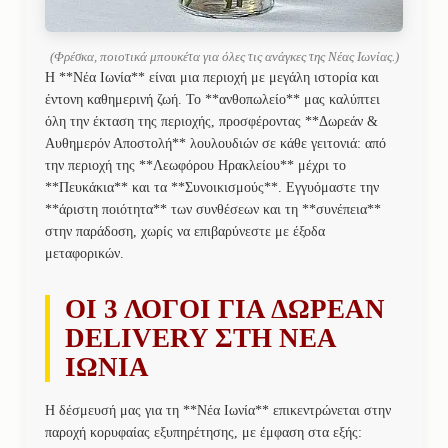
(Φρέσκα, ποιοτικά μπουκέτα για όλες τις ανάγκες της Νέας Ιωνίας.)
Η **Νέα Ιωνία** είναι μια περιοχή με μεγάλη ιστορία και
έντονη καθημερινή ζωή. Το **ανθοπωλείο** μας καλύπτει
όλη την έκταση της περιοχής, προσφέροντας **Δωρεάν &
Αυθημερόν Αποστολή** λουλουδιών σε κάθε γειτονιά: από
την περιοχή της **Λεωφόρου Ηρακλείου** μέχρι το
**Πευκάκια** και τα **Συνοικισμούς**. Εγγυόμαστε την
**άριστη ποιότητα** των συνθέσεων και τη **συνέπεια**
στην παράδοση, χωρίς να επιβαρύνεστε με έξοδα
μεταφορικών.
ΟΙ 3 ΛΟΓΟΙ ΓΙΑ ΔΩΡΕΑΝ
DELIVERY ΣΤΗ ΝΕΑ
ΙΩΝΙΑ
Η δέσμευσή μας για τη **Νέα Ιωνία** επικεντρώνεται στην
παροχή κορυφαίας εξυπηρέτησης, με έμφαση στα εξής: