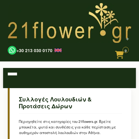
+30 213 030 0170
0
Συλλογές Λουλουδιών &
Προτάσεις Δώρων
Περιηγηθείτε στις κατηγορίες του 21flowers.gr. Βρείτε
μπουκέτα, φυτά και συνθέσεις για κάθε περίσταση με
αυθημερόν αποστολή λουλουδιών στην Αθήνα.