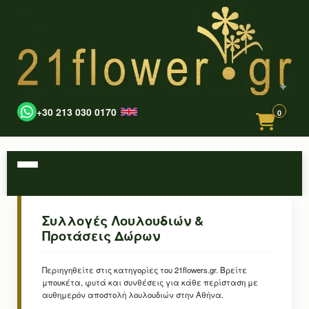
+30 213 030 0170
0
Συλλογές Λουλουδιών &
Προτάσεις Δώρων
Περιηγηθείτε στις κατηγορίες του 21flowers.gr. Βρείτε
μπουκέτα, φυτά και συνθέσεις για κάθε περίσταση με
αυθημερόν αποστολή λουλουδιών στην Αθήνα.