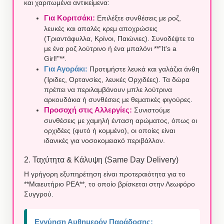
και χαριτωμένα αντικείμενα:
Για Κοριτσάκι:
Επιλέξτε συνθέσεις με ροζ,
λευκές και απαλές κρεμ αποχρώσεις
(Τριαντάφυλλα, Κρίνοι, Παιώνιες). Συνοδέψτε το
με ένα ροζ λούτρινο ή ένα μπαλόνι **"It's a
Girl!"**.
Για Αγοράκι:
Προτιμήστε λευκά και γαλάζια άνθη
(Ίριδες, Ορτανσίες, λευκές Ορχιδέες). Τα δώρα
πρέπει να περιλαμβάνουν μπλε λούτρινα
αρκουδάκια ή συνθέσεις με θεματικές φιγούρες.
Προσοχή στις Αλλεργίες:
Συνιστούμε
συνθέσεις με χαμηλή ένταση αρώματος, όπως οι
ορχιδέες (φυτό ή κομμένο), οι οποίες είναι
ιδανικές για νοσοκομειακό περιβάλλον.
2. Ταχύτητα & Κάλυψη (Same Day Delivery)
Η γρήγορη εξυπηρέτηση είναι προτεραιότητα για το
**Μαιευτήριο ΡΕΑ**, το οποίο βρίσκεται στην Λεωφόρο
Συγγρού.
Εγγύηση Αυθημερόν Παράδοσης: