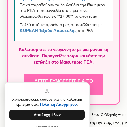
Για να παραδοθούν τα λουλούδια την ίδια ημέρα
στο ΡΕΑ, η παραγγελία σας πρέπει να
ολοκληρωθεί έως τις **17:00** το απόγευμα.
Πολλά από τα προϊόντα μας αποστέλλονται με
ΔΩΡΕΑΝ Έξοδα Αποστολής
στο ΡΕΑ.
Καλωσορίστε το νεογέννητο με μια μοναδική
σύνθεση. Παραγγείλτε τώρα και κάντε την
έκπληξη στο Μαιευτήριο ΡΕΑ.
ΔΕΙΤΕ ΣΥΝΘΕΣΕΙΣ ΓΙΑ ΤΟ
ΜΑΙΕΥΤΗΡΙΟ ΡΕΑ
🍪
Χρησιμοποιούμε cookies για την καλύτερη
εμπειρία σας.
Πολιτική Απορρήτου
.
Προηγούμενο άρθρο: Πώς Στέλνω Στεφάνι σε Κηδεία: Ο Οδηγός Απο
Αποδοχή όλων
Επόμενο άρθρο: Delivery Λουλουδιών & Δώρων στη Ρηγίλλης
Επόμεν