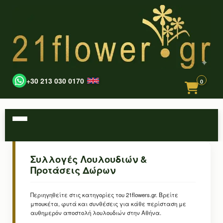
+30 213 030 0170
0
Συλλογές Λουλουδιών &
Προτάσεις Δώρων
Περιηγηθείτε στις κατηγορίες του 21flowers.gr. Βρείτε
μπουκέτα, φυτά και συνθέσεις για κάθε περίσταση με
αυθημερόν αποστολή λουλουδιών στην Αθήνα.