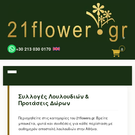
+30 213 030 0170
0
Συλλογές Λουλουδιών &
Προτάσεις Δώρων
Περιηγηθείτε στις κατηγορίες του 21flowers.gr. Βρείτε
μπουκέτα, φυτά και συνθέσεις για κάθε περίσταση με
αυθημερόν αποστολή λουλουδιών στην Αθήνα.