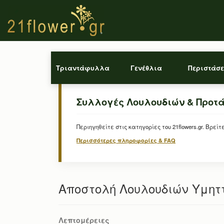
Τριαντάφυλλα
Γενέθλια
Περιστάσε
Συλλογές Λουλουδιών & Προτ
Περιηγηθείτε στις κατηγορίες του 21flowers.gr. Β
Περισσότερες πληροφορίες & FAQ
Αποστολή Λουλουδιών Υμηττ
Λεπτομέρειες