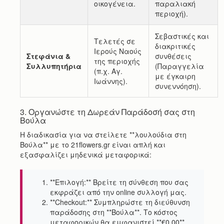
οικογένεια.
παραλιακή
περιοχή).
Σεβαστικές και
Τελετές σε
διακριτικές
Ιερούς Ναούς
Στεφάνια &
συνθέσεις
της περιοχής
Συλλυπητήρια
(Παραγγελία
(π.χ. Αγ.
με έγκαιρη
Ιωάννης).
συνεννόηση).
3. Οργανώστε τη Δωρεάν Παράδοσή σας στη
Βούλα
Η διαδικασία για να στείλετε **λουλούδια στη
Βούλα** με το 21flowers.gr είναι απλή και
εξασφαλίζει μηδενικά μεταφορικά:
**Επιλογή:** Βρείτε τη σύνθεση που σας
εκφράζει από την online συλλογή μας.
**Checkout:** Συμπληρώστε τη διεύθυνση
παράδοσης στη **Βούλα**. Το κόστος
μεταφορικών θα εμφανιστεί **€0.00**.