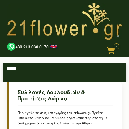
+30 213 030 0170
0
Συλλογές Λουλουδιών &
Προτάσεις Δώρων
Περιηγηθείτε στις κατηγορίες του 21flowers.gr. Βρείτε
μπουκέτα, φυτά και συνθέσεις για κάθε περίσταση με
αυθημερόν αποστολή λουλουδιών στην Αθήνα.