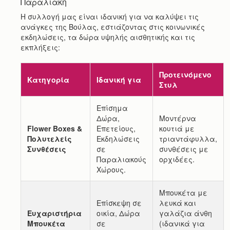
Παραλιακή
Η συλλογή μας είναι ιδανική για να καλύψει τις
ανάγκες της Βούλας, εστιάζοντας στις κοινωνικές
εκδηλώσεις, τα δώρα υψηλής αισθητικής και τις
εκπλήξεις:
Προτεινόμενο
Κατηγορία
Ιδανική για
Στυλ
Επίσημα
Δώρα,
Μοντέρνα
Flower Boxes &
Επετείους,
κουτιά με
Πολυτελείς
Εκδηλώσεις
τριαντάφυλλα,
Συνθέσεις
σε
συνθέσεις με
Παραλιακούς
ορχιδέες.
Χώρους.
Μπουκέτα με
Επίσκεψη σε
λευκά και
Ευχαριστήρια
οικία, Δώρα
γαλάζια άνθη
Μπουκέτα
σε
(ιδανικά για