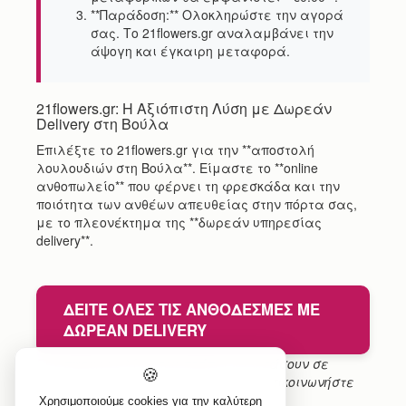
**Παράδοση:** Ολοκληρώστε την αγορά
σας. Το 21flowers.gr αναλαμβάνει την
άψογη και έγκαιρη μεταφορά.
21flowers.gr: Η Αξιόπιστη Λύση με Δωρεάν
Delivery στη Βούλα
Επιλέξτε το 21flowers.gr για την **αποστολή
λουλουδιών στη Βούλα**. Είμαστε το **online
ανθοπωλείο** που φέρνει τη φρεσκάδα και την
ποιότητα των ανθέων απευθείας στην πόρτα σας,
με το πλεονέκτημα της **δωρεάν υπηρεσίας
delivery**.
ΔΕΊΤΕ ΌΛΕΣ ΤΙΣ ΑΝΘΟΔΈΣΜΕΣ ΜΕ
ΔΩΡΕΆΝ DELIVERY
Για παραγγελίες που πρέπει να φτάσουν σε
🍪
συγκεκριμένη ώρα, παρακαλούμε επικοινωνήστε
τηλεφωνικά για συνεννόηση.
Χρησιμοποιούμε cookies για την καλύτερη