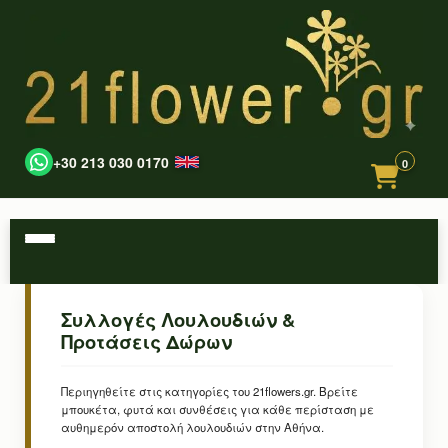
+30 213 030 0170
0
Συλλογές Λουλουδιών &
Προτάσεις Δώρων
Περιηγηθείτε στις κατηγορίες του 21flowers.gr. Βρείτε
μπουκέτα, φυτά και συνθέσεις για κάθε περίσταση με
αυθημερόν αποστολή λουλουδιών στην Αθήνα.