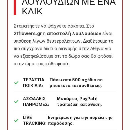
ΛΟΥΛΟΥΔΙΩΝ ΜΕ ΕΝΑ
ΚΛΙΚ
Σταματήστε να ψάχνετε άσκοπα. Στο
21flowers.gr
η
αποστολή λουλουδιών
είναι
υπόθεση λίγων δευτερολέπτων. Διαθέτουμε το
πιο σύγχρονο δίκτυο διανομής στην Αθήνα για
να εξασφαλίσουμε ότι το δώρο σας θα φτάσει
στην ώρα του, κάθε φορά.
ΤΕΡΑΣΤΙΑ
Πάνω από 500 σχέδια σε
ΠΟΙΚΙΛΙΑ:
μπουκέτα και συνθέσεις.
ΑΣΦΑΛΕΙΣ
Με κάρτα, PayPal ή
ΠΛΗΡΩΜΕΣ:
τραπεζική κατάθεση.
LIVE
Ενημέρωση για την πορεία της
TRACKING:
παράδοσης.