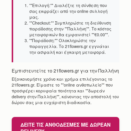
**Επιλογή:** Διαλέξτε τη σύνθεση που
σας εκφράζει από την online συλλογή
μας.
**Checkout:** Συμπληρώστε τη διεύθυνση
παράδοσης στην **Παλλήνη**. Το κόστος
μεταφορικών θα εμφανιστεί **€0.00**.
**Παράδοση:** Ολοκληρώστε την
παραγγελία. Το 21flowers.gr εγγυάται
την ασφαλή και έγκαιρη μεταφορά.
Εμπιστευτείτε το 21flowers.gr για την Παλλήνη
Εξοικονομήστε χρόνο και χρήμα επιλέγοντας το
21flowers.gr. Είμαστε το **online ανθοπωλείο** που
προσφέρει κορυφαία ποιότητα και **δωρεάν
delivery στην Παλλήνη**, κάνοντας την αποστολή του
δώρου σας μια ευχάριστη διαδικασία.
ΔΕΊΤΕ ΤΙΣ ΑΝΘΟΔΈΣΜΕΣ ΜΕ ΔΩΡΕΆΝ