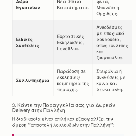
Δώρα
Νέα σπίτια,
φυτά,
Εγκαινίων
Καταστήματα.
Μπονσάι ή
Ορχιδέες.
Ανθοδέσμες
με εποχιακά
Εορταστικές
Ειδικές
λουλούδια,
Εκδηλώσεις,
Συνθέσεις
όπως τουλίπες
Γενέθλια.
και
ζουμπούλια.
Παράδοση σε
Στεφάνια ή
εκκλησίες/
συνθέσεις με
Συλλυπητήρια
κοιμητήρια της
κρίνα και
περιοχής.
λευκά άνθη.
3. Κάντε την Παραγγελία σας για Δωρεάν
Delivery στην Παλλήνη
Η διαδικασία είναι απλή και εξασφαλίζει την
άμεση **αποστολή λουλουδιών στην Παλλήνη**: