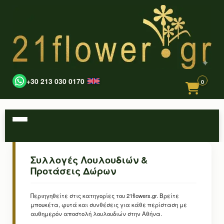
+30 213 030 0170
0
Συλλογές Λουλουδιών &
Προτάσεις Δώρων
Περιηγηθείτε στις κατηγορίες του 21flowers.gr. Βρείτε
μπουκέτα, φυτά και συνθέσεις για κάθε περίσταση με
αυθημερόν αποστολή λουλουδιών στην Αθήνα.