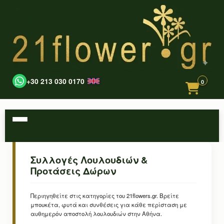
+30 213 030 0170
0
Συλλογές Λουλουδιών &
Προτάσεις Δώρων
Περιηγηθείτε στις κατηγορίες του 21flowers.gr. Βρείτε
μπουκέτα, φυτά και συνθέσεις για κάθε περίσταση με
αυθημερόν αποστολή λουλουδιών στην Αθήνα.