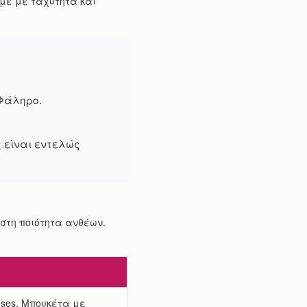
υμε με ταχύτητα και
 Φάληρο.
ς είναι εντελώς
στη ποιότητα ανθέων.
oses, Μπουκέτα με