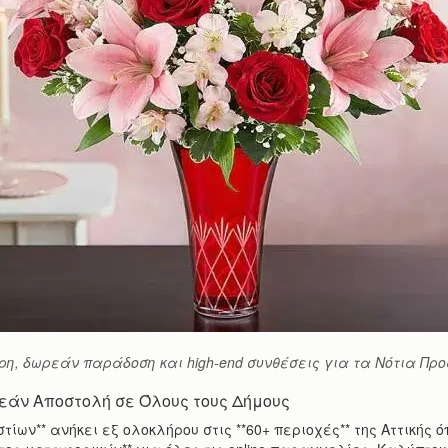
ρη, δωρεάν παράδοση και high-end συνθέσεις για τα Νότια Προ
εάν Αποστολή σε Όλους τους Δήμους
ίων** ανήκει εξ ολοκλήρου στις **60+ περιοχές** της Αττικής όπ