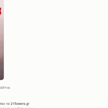
άστια.
ου το 21flowers.gr