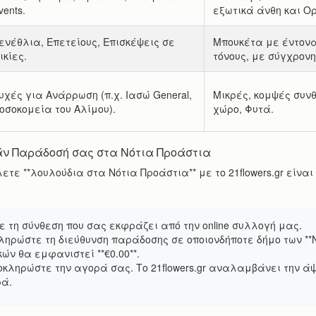
vents.
εξωτικά άνθη και Ο
ενέθλια, Επετείους, Επισκέψεις σε
Μπουκέτα με έντον
ικίες.
τόνους, με σύγχρον
υχές για Ανάρρωση (π.χ. Ιασώ General,
Μικρές, κομψές συνθ
οσοκομεία του Αλίμου).
χώρο, Φυτά.
άν Παράδοσή σας στα Νότια Προάστια
λετε **λουλούδια στα Νότια Προάστια** με το 21flowers.gr είν
τε τη σύνθεση που σας εκφράζει από την online συλλογή μας.
μπληρώστε τη διεύθυνση παράδοσης σε οποιονδήποτε δήμο των **
ών θα εμφανιστεί **€0.00**.
οκληρώστε την αγορά σας. Το 21flowers.gr αναλαμβάνει την άψ
ρά.