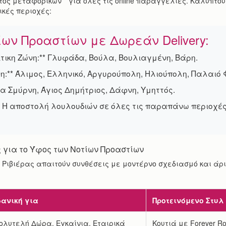
τος μεταφορικών** για όλες τις online παραγγελίες. Καλύπτο
ικές περιοχές:
ίων Προαστίων με Δωρεάν Delivery:
ίτικη Ζώνη:** Γλυφάδα, Βούλα, Βουλιαγμένη, Βάρη.
ώνη:** Άλιμος, Ελληνικό, Αργυρούπολη, Ηλιούπολη, Παλαιό
 Νέα Σμύρνη, Άγιος Δημήτριος, Δάφνη, Υμηττός.
:** Η αποστολή λουλουδιών σε όλες τις παραπάνω περιοχέ
 για το Ύφος των Νοτίων Προαστίων
 Ριβιέρας απαιτούν συνθέσεις με μοντέρνο σχεδιασμό και άρι
δανική για
Προτεινόμενο Στυλ
ολυτελή Δώρα, Εγκαίνια, Εταιρικά
Κουτιά με Forever R