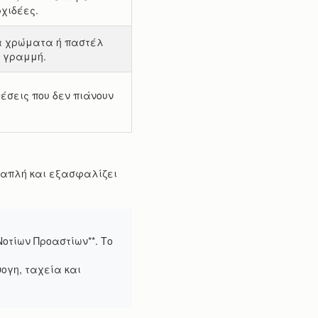
ρχιδέες.
α χρώματα ή παστέλ
η γραμμή.
έσεις που δεν πιάνουν
αι απλή και εξασφαλίζει
Νοτίων Προαστίων**. Το
ογη, ταχεία και