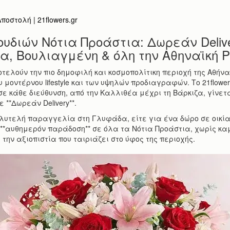
οστολή | 21flowers.gr
υδιών Νότια Προάστια: Δωρεάν Deliv
, Βουλιαγμένη & όλη την Αθηναϊκή Ρ
οτελούν την πιο δημοφιλή και κοσμοπολίτικη περιοχή της Αθήνα
ου μοντέρνου lifestyle και των υψηλών προδιαγραφών. Το 21flowe
σε κάθε διεύθυνση, από την Καλλιθέα μέχρι τη Βάρκιζα, γίνε
 **Δωρεάν Delivery**.
ολυτελή παραγγελία στη Γλυφάδα, είτε για ένα δώρο σε οικία
**αυθημερόν παράδοση** σε όλα τα Νότια Προάστια, χωρίς κ
 την αξιοπιστία που ταιριάζει στο ύφος της περιοχής.