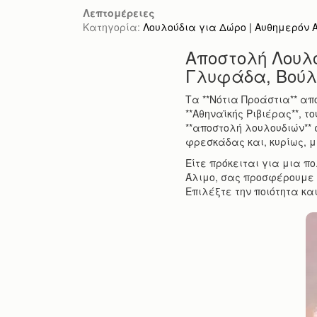
Λεπτομέρειες
Κατηγορία:
Λουλούδια για Δώρο | Αυθημερόν Απ
Αποστολή Λουλο
Γλυφάδα, Βούλα
Τα **Νότια Προάστια** απ
**Αθηναϊκής Ριβιέρας**, τ
**αποστολή λουλουδιών** 
φρεσκάδας και, κυρίως, με
Είτε πρόκειται για μια π
Άλιμο, σας προσφέρουμε 
Επιλέξτε την ποιότητα και