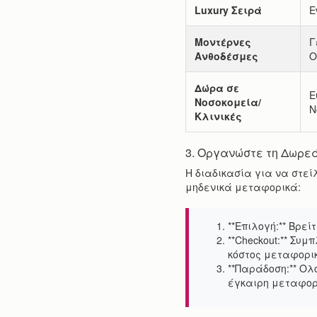
Luxury Σειρά
E
Μοντέρνες
Γ
Ανθοδέσμες
Ο
Δώρα σε
Ε
Νοσοκομεία/
Ν
Κλινικές
3. Οργανώστε τη Δωρε
Η διαδικασία για να στεί
μηδενικά μεταφορικά:
**Επιλογή:** Βρεί
**Checkout:** Συ
κόστος μεταφορικ
**Παράδοση:** Ολ
έγκαιρη μεταφο