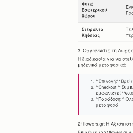
Φυτά
Εγκ
Εσωτερικού
Γρ
Χώρου
Στεφάνια
Τελ
Κηδείας
περ
3. Οργανώστε τη Δωρε
Η διαδικασία για να στεί
μηδενικά μεταφορικά:
**Επιλογή:** Βρεί
**Checkout:** Συ
εμφανιστεί **€0.0
**Παράδοση:** Ολ
μεταφορά.
21flowers.gr: Η Αξιόπι
Επιλέξτε το 21flowers.gr 