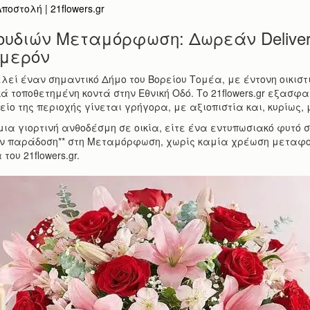
οστολή | 21flowers.gr
ουδιών Μεταμόρφωση: Δωρεάν Delive
ημερόν
εί έναν σημαντικό Δήμο του Βορείου Τομέα, με έντονη οικιστι
ά τοποθετημένη κοντά στην Εθνική Οδό. Το 21flowers.gr εξασφαλ
ίο της περιοχής γίνεται γρήγορα, με αξιοπιστία και, κυρίως, μ
μια γιορτινή ανθοδέσμη σε οικία, είτε ένα εντυπωσιακό φυτό 
ν παράδοση** στη Μεταμόρφωση, χωρίς καμία χρέωση μεταφορ
του 21flowers.gr.