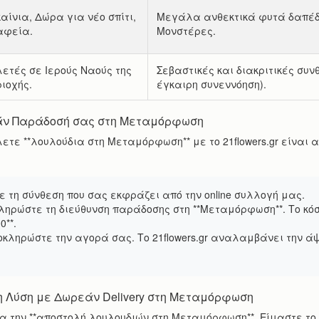
αίνια, Δώρα για νέο σπίτι,
Μεγάλα ανθεκτικά φυτά δαπέδ
αφεία.
Μονστέρες.
ετές σε Ιερούς Ναούς της
Σεβαστικές και διακριτικές συ
ιοχής.
έγκαιρη συνεννόηση).
άν Παράδοσή σας στη Μεταμόρφωση
λετε **λουλούδια στη Μεταμόρφωση** με το 21flowers.gr είναι
τε τη σύνθεση που σας εκφράζει από την online συλλογή μας.
μπληρώστε τη διεύθυνση παράδοσης στη **Μεταμόρφωση**. Το κ
0**.
οκληρώστε την αγορά σας. Το 21flowers.gr αναλαμβάνει την ά
στη Λύση με Δωρεάν Delivery στη Μεταμόρφωση
για την **αποστολή λουλουδιών στη Μεταμόρφωση**. Είμαστε το 