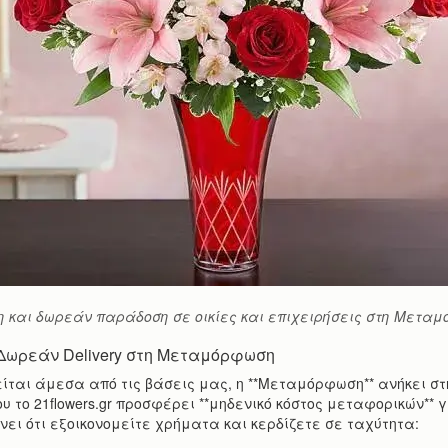
 και δωρεάν παράδοση σε οικίες και επιχειρήσεις στη Μετα
 Δωρεάν Delivery στη Μεταμόρφωση
ίται άμεσα από τις βάσεις μας, η **Μεταμόρφωση** ανήκει στη
ου το 21flowers.gr προσφέρει **μηδενικό κόστος μεταφορικών** γι
ει ότι εξοικονομείτε χρήματα και κερδίζετε σε ταχύτητα: