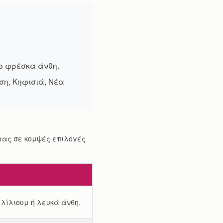
ιο φρέσκα άνθη.
υση, Κηφισιά, Νέα
τας σε κομψές επιλογές
λίλιουμ ή λευκά άνθη.