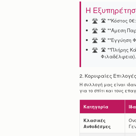
Η Εξυπηρέτη
🛣️ **Κόστος 0
🛣️ **Άμεση Πα
🛣️ **Εγγύηση 
🛣️ **Πλήρης Κ
Φιλαδέλφεια).
2. Κορυφαίες Επιλογές
Η συλλογή μας είναι ιδα
για το σπίτι και τους επ
Κατηγορία
Ιδα
Κλασικές
Ονο
Ανθοδέσμες
Γεν