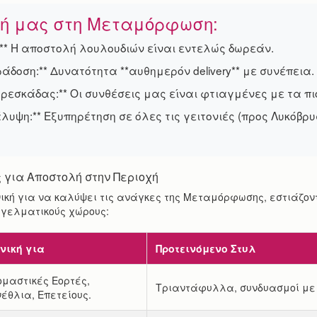
σή μας στη Μεταμόρφωση:
€:** Η αποστολή λουλουδιών είναι εντελώς δωρεάν.
ράδοση:** Δυνατότητα **αυθημερόν delivery** με συνέπεια.
Φρεσκάδας:** Οι συνθέσεις μας είναι φτιαγμένες με τα π
άλυψη:** Εξυπηρέτηση σε όλες τις γειτονιές (προς Λυκόβρ
 για Αποστολή στην Περιοχή
νική για να καλύψει τις ανάγκες της Μεταμόρφωσης, εστιάζον
αγγελματικούς χώρους:
νική για
Προτεινόμενο Στυλ
μαστικές Εορτές,
Τριαντάφυλλα, συνδυασμοί με 
έθλια, Επετείους.