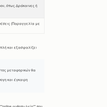
ου, όπως Δράκαινες ή
νθέσεις (Παραγγελία με
 απλή και εξασφαλίζει
όστος μεταφορικών θα
ψογη και έγκαιρη
**online ανθοπωλείο** που