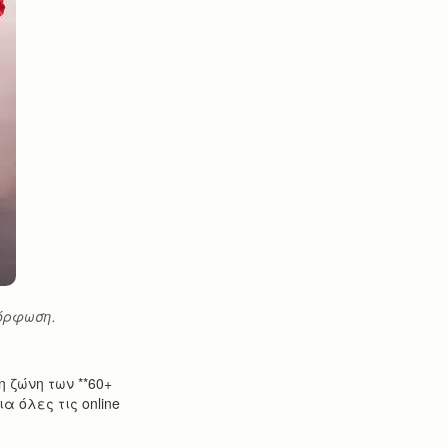
μόρφωση.
 ζώνη των **60+
α όλες τις online