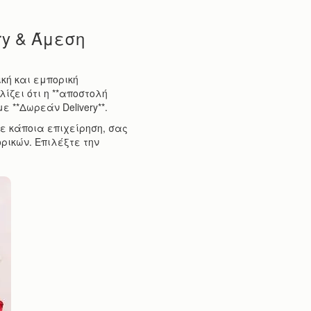
ry & Άμεση
κή και εμπορική
ίζει ότι η **αποστολή
ε **Δωρεάν Delivery**.
σε κάποια επιχείρηση, σας
ικών. Επιλέξτε την