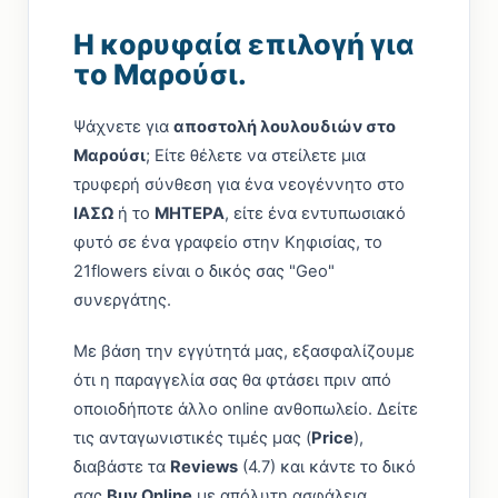
Η κορυφαία επιλογή για
το Μαρούσι.
Ψάχνετε για
αποστολή λουλουδιών στο
Μαρούσι
; Είτε θέλετε να στείλετε μια
τρυφερή σύνθεση για ένα νεογέννητο στο
ΙΑΣΩ
ή το
ΜΗΤΕΡΑ
, είτε ένα εντυπωσιακό
φυτό σε ένα γραφείο στην Κηφισίας, το
21flowers είναι ο δικός σας "Geo"
συνεργάτης.
Με βάση την εγγύτητά μας, εξασφαλίζουμε
ότι η παραγγελία σας θα φτάσει πριν από
οποιοδήποτε άλλο online ανθοπωλείο. Δείτε
τις ανταγωνιστικές τιμές μας (
Price
),
διαβάστε τα
Reviews
(4.7) και κάντε το δικό
σας
Buy Online
με απόλυτη ασφάλεια.