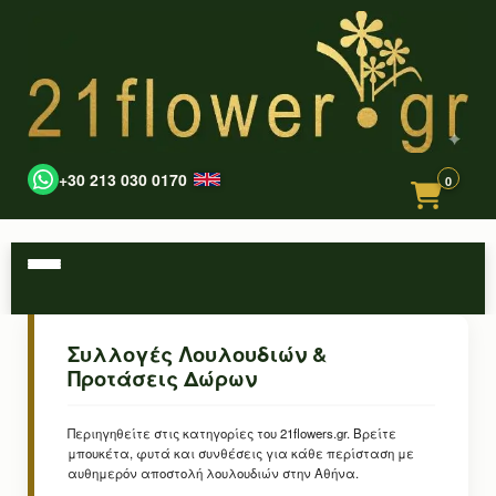
+30 213 030 0170
0
Συλλογές Λουλουδιών &
Προτάσεις Δώρων
Περιηγηθείτε στις κατηγορίες του 21flowers.gr. Βρείτε
μπουκέτα, φυτά και συνθέσεις για κάθε περίσταση με
αυθημερόν αποστολή λουλουδιών στην Αθήνα.