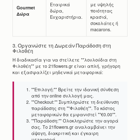
Εταιρικά
με υψηλής
Gourmet
δώρα,
ποιότητας
Δώρα
Ευχαριστήρια.
κρασιά,
σοκολάτες ή
macarons.
3. Οργανώστε τη Δωρεάν Παράδοση στη
Φιλοθέη
Η διαδικασία για να στείλετε **λουλούδια στη
Φιλοθέη** με το 21flowers.gr είναι απλή, γρήγορη
και εξασφαλίζει μηδενικά μεταφορικά:
**Επιλογή:** Βρείτε την ιδανική σύνθεση
από την online συλλογή μας.
**Checkout:** Συμπληρώστε τη διεύθυνση
παράδοσης στη **Φιλοθέη**. Το κόστος
μεταφορικών θα εμφανιστεί **€0.00**.
**Παράδοση:** Ολοκληρώστε την αγορά
σας. Το 21flowers.gr αναλαμβάνει την
άψογη, διακριτική και έγκαιρη
μεταφορά.