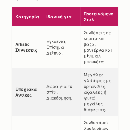
Προτεινόμενο
Κατηγορία
Ιδανική για
Στυλ
Συνθέσεις σε
κεραμικά
Εγκαίνια,
Artistic
βάζα,
Επίσημα
Συνθέσεις
μοντέρνα και
Δείπνα.
μίνιμαλ
μπουκέτα.
Μεγάλες
γλάστρες με
Δώρα για το
ορτανσίες,
Εποχιακά
σπίτι,
αζαλέες ή
Αντίκες
Διακόσμηση.
φυτά
μεγάλης
διάρκειας.
Συνδυασμοί
λουλουδιών