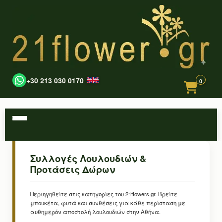
+30 213 030 0170
0
Συλλογές Λουλουδιών &
Προτάσεις Δώρων
Περιηγηθείτε στις κατηγορίες του 21flowers.gr. Βρείτε
μπουκέτα, φυτά και συνθέσεις για κάθε περίσταση με
αυθημερόν αποστολή λουλουδιών στην Αθήνα.