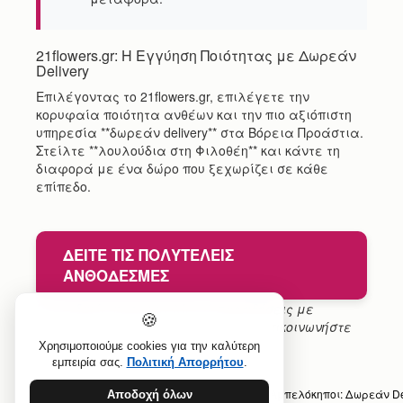
21flowers.gr: Η Εγγύηση Ποιότητας με Δωρεάν
Delivery
Επιλέγοντας το 21flowers.gr, επιλέγετε την
κορυφαία ποιότητα ανθέων και την πιο αξιόπιστη
υπηρεσία **δωρεάν delivery** στα Βόρεια Προάστια.
Στείλτε **λουλούδια στη Φιλοθέη** και κάντε τη
διαφορά με ένα δώρο που ξεχωρίζει σε κάθε
επίπεδο.
ΔΕΊΤΕ ΤΙΣ ΠΟΛΥΤΕΛΕΊΣ
ΑΝΘΟΔΈΣΜΕΣ
Για ειδικές παραγγελίες ή παραδόσεις με
🍪
συγκεκριμένη ώρα, παρακαλούμε επικοινωνήστε
τηλεφωνικά για συνεννόηση.
Χρησιμοποιούμε cookies για την καλύτερη
εμπειρία σας.
Πολιτική Απορρήτου
.
Προηγούμενο άρθρο: Αποστολή Λουλουδιών Αμπελόκηποι: Δωρεάν De
Αποδοχή όλων