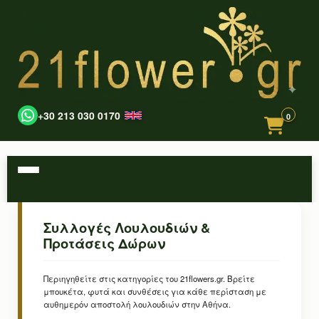
+30 213 030 0170
0
Συλλογές Λουλουδιών &
Προτάσεις Δώρων
Περιηγηθείτε στις κατηγορίες του 21flowers.gr. Βρείτε
μπουκέτα, φυτά και συνθέσεις για κάθε περίσταση με
αυθημερόν αποστολή λουλουδιών στην Αθήνα.