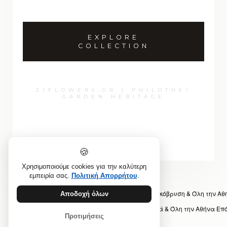
EXPLORE
COLLECTION
21FLOWERS.GR | PHILOTHEI
GARDEN HERITAGE
🍪
Χρησιμοποιούμε cookies για την καλύτερη
εμπειρία σας.
Πολιτική Απορρήτου
.
Προηγούμενο άρθρο: Αποστολή Λουλουδιών Λυκόβρυση & Όλη την Α
Αποδοχή όλων
Επόμενο άρθρο: Αποστολή Λουλουδιών Κηφισιά & Όλη την Αθήνα
Επ
Προτιμήσεις