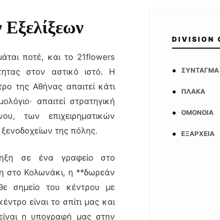
 Εξελίξεων
DIVISION
άται ποτέ, και το 21flowers
ΣΎΝΤΑΓΜΑ
τητας στον αστικό ιστό. Η
ρο της Αθήνας απαιτεί κάτι
ΠΛΆΚΑ
λόγιο· απαιτεί στρατηγική
ΟΜΌΝΟΙΑ
νου, των επιχειρηματικών
ξενοδοχείων της πόλης.
ΕΞΆΡΧΕΙΑ
πληξη σε ένα γραφείο στο
ση στο Κολωνάκι, η **δωρεάν
θε σημείο του κέντρου με
κέντρο είναι το σπίτι μας και
είναι η υπογραφή μας στην