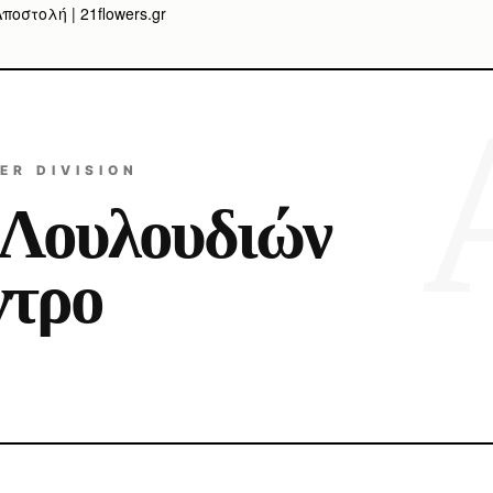
οστολή | 21flowers.gr
ER DIVISION
 Λουλουδιών
ντρο