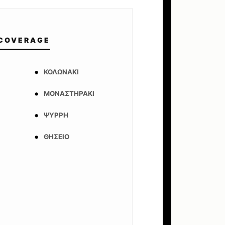
 COVERAGE
ΚΟΛΩΝΆΚΙ
ΜΟΝΑΣΤΗΡΆΚΙ
ΨΥΡΡΉ
ΘΗΣΕΊΟ