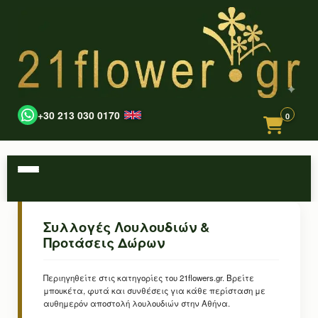
+30 213 030 0170
0
Συλλογές Λουλουδιών &
Προτάσεις Δώρων
Περιηγηθείτε στις κατηγορίες του 21flowers.gr. Βρείτε
μπουκέτα, φυτά και συνθέσεις για κάθε περίσταση με
αυθημερόν αποστολή λουλουδιών στην Αθήνα.