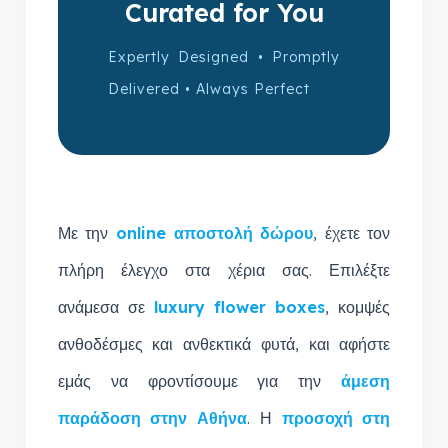
Curated for You
Expertly Designed • Promptly
Delivered • Always Perfect
Με την
online αποστολή δώρου
, έχετε τον
πλήρη έλεγχο στα χέρια σας. Επιλέξτε
ανάμεσα σε
luxury flower boxes
, κομψές
ανθοδέσμες και ανθεκτικά φυτά, και αφήστε
εμάς να φροντίσουμε για την
άμεση
παράδοση στην Αθήνα
. Η
προσοχή στη