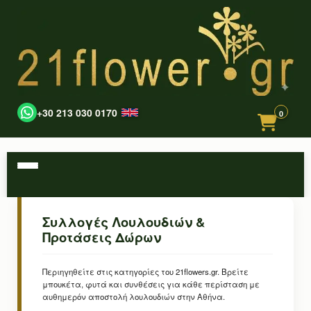
+30 213 030 0170
0
Συλλογές Λουλουδιών &
Προτάσεις Δώρων
Περιηγηθείτε στις κατηγορίες του 21flowers.gr. Βρείτε
μπουκέτα, φυτά και συνθέσεις για κάθε περίσταση με
αυθημερόν αποστολή λουλουδιών στην Αθήνα.