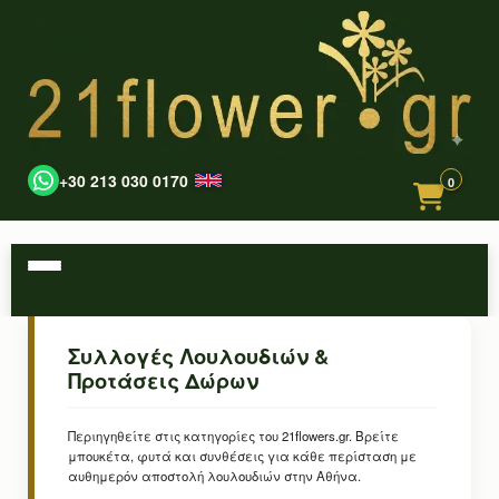
+30 213 030 0170
0
Συλλογές Λουλουδιών &
Προτάσεις Δώρων
Περιηγηθείτε στις κατηγορίες του 21flowers.gr. Βρείτε
μπουκέτα, φυτά και συνθέσεις για κάθε περίσταση με
αυθημερόν αποστολή λουλουδιών στην Αθήνα.