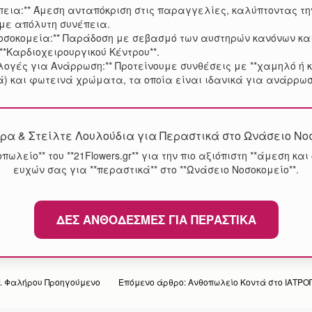
πεια:** Άμεση ανταπόκριση στις παραγγελίες, καλύπτοντας τ
με απόλυτη συνέπεια.
Νοσοκομεία:** Παράδοση με σεβασμό των αυστηρών κανόνων κα
**Καρδιοχειρουργικού Κέντρου**.
ογές για Ανάρρωση:** Προτείνουμε συνθέσεις με **χαμηλό ή 
) και φωτεινά χρώματα, τα οποία είναι ιδανικά για ανάρρωσ
ρα & Στείλτε Λουλούδια για Περαστικά στο Ωνάσειο Νο
θοπωλείο** του **21Flowers.gr** για την πιο αξιόπιστη **άμεση κ
ευχών σας για **περαστικά** στο **Ωνάσειο Νοσοκομείο**.
ΔΕΣ ΑΝΘΟΔΈΣΜΕΣ ΓΙΑ ΠΕΡΑΣΤΙΚΆ
Π. Φαλήρου
Προηγούμενο
Επόμενο άρθρο: Ανθοπωλείο Κοντά στο ΙΑΤΡΟ