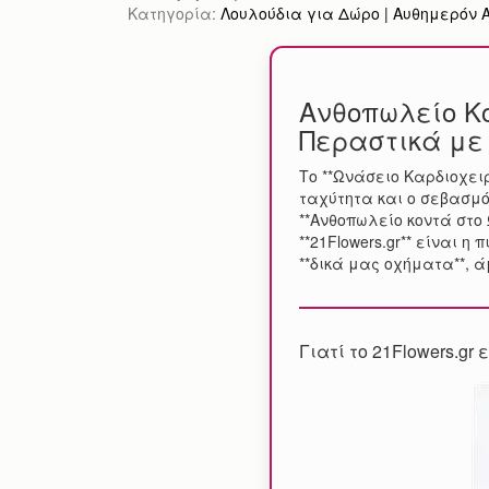
Κατηγορία:
Λουλούδια για Δώρο | Αυθημερόν Απ
Ανθοπωλείο Κο
Περαστικά με
Το **Ωνάσειο Καρδιοχειρ
ταχύτητα και ο σεβασμό
**Ανθοπωλείο κοντά στο 
**21Flowers.gr** είναι
**δικά μας οχήματα**, ά
Γιατί το 21Flowers.gr