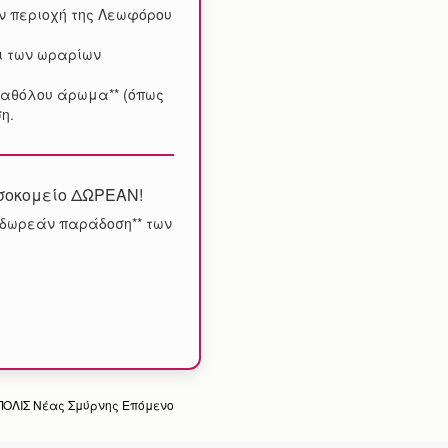
ην περιοχή της Λεωφόρου
ι των ωραρίων
καθόλου άρωμα** (όπως
η.
σοκομείο ΔΩΡΕΑΝ!
αι δωρεάν παράδοση** των
ΠΟΛΙΣ Νέας Σμύρνης
Επόμενο