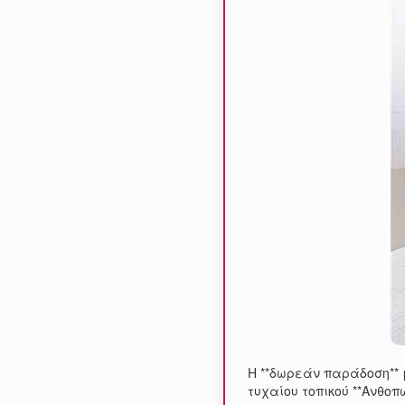
Η **δωρεάν παράδοση** 
τυχαίου τοπικού **Ανθοπ