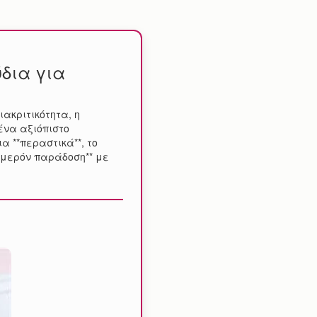
δια για
ιακριτικότητα, η
ένα αξιόπιστο
α **περαστικά**, το
θημερόν παράδοση** με