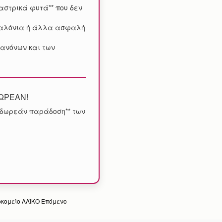
αστρικά φυτά** που δεν
μπαλόνια ή άλλα ασφαλή
ανόνων και των
ΔΩΡΕΑΝ!
αι δωρεάν παράδοση** των
οκομείο ΛΑΪΚΟ
Επόμενο