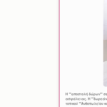
Η **αποστολή δώρων** σε
ασφάλειας. Η **δωρεάν 
τοπικού **Ανθοπωλείου 