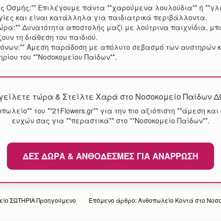
ς Οσμής:** Επιλέγουμε πάντα **χαρούμενα λουλούδια** ή **γλ
ίες και είναι κατάλληλα για παιδιατρικά περιβάλλοντα.
Δώρα:** Δυνατότητα αποστολής μαζί με λούτρινα παιχνίδια, 
ουν τη διάθεση του παιδιού.
νόνων:** Άμεση παράδοση με απόλυτο σεβασμό των αυστηρών κ
ρίου του **Νοσοκομείου Παίδων**.
είλετε τώρα & Στείλτε Χαρά στο Νοσοκομείο Παίδων 
θοπωλείο** του **21Flowers.gr** για την πιο αξιόπιστη **άμεση κ
ευχών σας για **περαστικά** στο **Νοσοκομείο Παίδων**.
ΔΕΣ ΔΏΡΑ & ΑΝΘΟΔΈΣΜΕΣ ΓΙΑ ΑΝΆΡΡΩΣΗ
είο ΣΩΤΗΡΙΑ
Προηγούμενο
Επόμενο άρθρο: Ανθοπωλείο Κοντά στο Νοσ