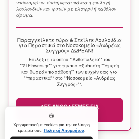
νοσοκομείων, συστήνεται πάντα η επιλογή
λουλουδιών και φυτών με ελαφρύ ή καθόλου
άρωμα.
Παραγγείλετε τώρα & Στείλτε Λουλούδια
για Περαστικά στο Νοσοκομείο «Ανδρέας
Συγγρός» ΔΩΡΕΑΝ!
Επιλέξτε το online **Ανθοπωλείο** του
**21Flowers.gr** για την πιο αξιόπιστη **άμεση
και δωρεάν παράδοση** των ευχών σας για
**περαστικά** στο **Νοσοκομείο «Ανδρέας
Συγγρός»**.
ΔΕΣ ΑΝΘΟΔΈΣΜΕΣ ΓΙΑ
ΠΕΡΑΣΤΙΚΆ
🍪
Χρησιμοποιούμε cookies για την καλύτερη
εμπειρία σας.
Πολιτική Απορρήτου
.