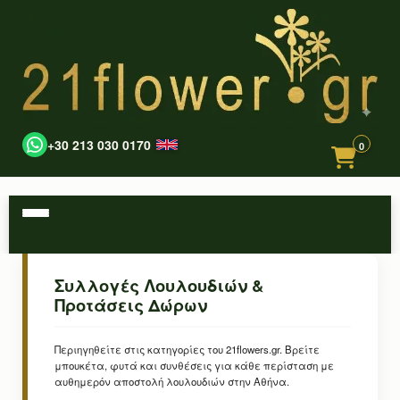
+30 213 030 0170
0
Συλλογές Λουλουδιών &
Προτάσεις Δώρων
Περιηγηθείτε στις κατηγορίες του 21flowers.gr. Βρείτε
μπουκέτα, φυτά και συνθέσεις για κάθε περίσταση με
αυθημερόν αποστολή λουλουδιών στην Αθήνα.