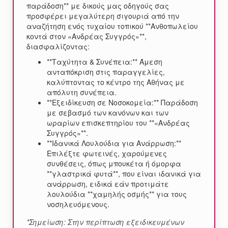
παράδοση** με δικούς μας οδηγούς σας
προσφέρει μεγαλύτερη σιγουριά από την
αναζήτηση ενός τυχαίου τοπικού **Ανθοπωλείου
κοντά στον «Ανδρέας Συγγρός»**,
διασφαλίζοντας:
**Ταχύτητα & Συνέπεια:** Άμεση
ανταπόκριση στις παραγγελίες,
καλύπτοντας το κέντρο της Αθήνας με
απόλυτη συνέπεια.
**Εξειδίκευση σε Νοσοκομεία:** Παράδοση
με σεβασμό των κανόνων και των
ωραρίων επισκεπτηρίου του **«Ανδρέας
Συγγρός»**.
**Ιδανικά Λουλούδια για Ανάρρωση:**
Επιλέξτε φωτεινές, χαρούμενες
συνθέσεις, όπως μπουκέτα ή όμορφα
**γλαστρικά φυτά**, που είναι ιδανικά για
ανάρρωση, ειδικά εάν προτιμάτε
λουλούδια **χαμηλής οσμής** για τους
νοσηλευόμενους.
*Σημείωση: Στην περίπτωση εξειδικευμένων