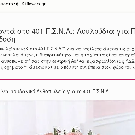
οστολή | 21flowers.gr
ντά στο 401 Γ.Σ.Ν.Α.: Λουλούδια για
δοση
ωλείο κοντά στο 401 Γ.Σ.Ν.Α.** για να στείλετε άμεσα τις ευ
ν νοσηλευόμενο, η διακριτικότητα και η ταχύτητα είναι απαρα
ine ανθοπωλείο** σας στην κεντρική Αθήνα, εξασφαλίζοντας **
ας οχήματα**, άμεσα και με απόλυτη συνέπεια στον χώρο του 
είναι το ιδανικό Ανθοπωλείο για το 401 Γ.Σ.Ν.Α.