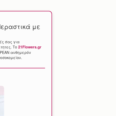
 Περαστικά με
χές σας για
21Flowers.gr
ίτητες. Το
ΔΩΡΕΑΝ αυθημερόν
νοσοκομείου.