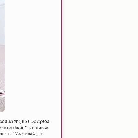
 πρόσβασης και ωραρίου.
 παράδοση** με δικούς
πικού **Ανθοπωλείου