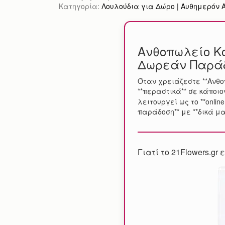
Κατηγορία:
Λουλούδια για Δώρο | Αυθημερόν Απ
Ανθοπωλείο Κο
Δωρεάν Παρά
Όταν χρειάζεστε **Ανθοπ
**περαστικά** σε κάποιο
λειτουργεί ως το **onl
παράδοση** με **δικά μ
Γιατί το 21Flowers.gr 