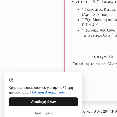
κοντά στο 401**, διασφα
**Ταχύτητα & Συνέ
(Αμπελόκηποι).
**Εξειδίκευση σε 
Γ.Σ.Ν.Α.**
**Ιδανικά Λουλούδ
τριαντάφυλλα ή άλ
Παραγγείλετε
Επιλέξτε το online **Αν
🍪
Χρησιμοποιούμε cookies για την καλύτερη
εμπειρία σας.
Πολιτική Απορρήτου
.
Αποδοχή όλων
Προηγούμενο άρθρο: Ανθοπωλείο Κοντά στο 251 Γ.Ν.
Προτιμήσεις