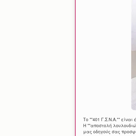
Το **401 Γ.Σ.Ν.Α.** είν
Η **αποστολή λουλουδιώ
μας οδηγούς σας προσφέ