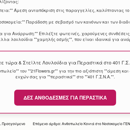
λίζοντας:
πεια:** Άμεση ανταπόκριση στις παραγγελίες, καλύπτοντας το
Νοσοκομεία:** Παράδοση με σεβασμό των κανόνων και των διαδι
ια για Ανάρρωση:** Επιλέξτε φωτεινές, χαρούμενες συνθέσεις
λα λουλούδια **χαμηλής οσμής**, που είναι ιδανικά για ανά
 τώρα & Στείλτε Λουλούδια για Περαστικά στο 401 Γ.Σ
θοπωλείο** του **21Flowers.gr** για την πιο αξιόπιστη **άμεση κ
ευχών σας για **περαστικά** στο **401 Γ.Σ.Ν.Α.**.
ΔΕΣ ΑΝΘΟΔΈΣΜΕΣ ΓΙΑ ΠΕΡΑΣΤΙΚΆ
Α.
Προηγούμενο
Επόμενο άρθρο: Ανθοπωλείο Κοντά στο Νοσοκομείο Γ