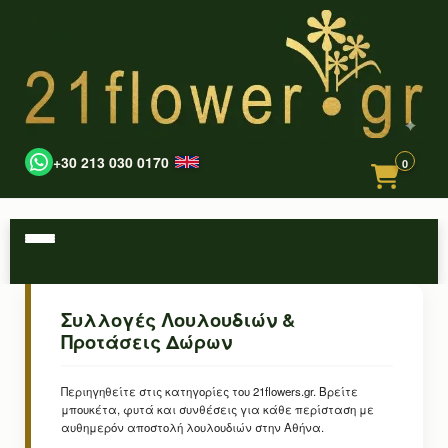
+30 213 030 0170
0
Συλλογές Λουλουδιών &
Προτάσεις Δώρων
Περιηγηθείτε στις κατηγορίες του 21flowers.gr. Βρείτε
μπουκέτα, φυτά και συνθέσεις για κάθε περίσταση με
αυθημερόν αποστολή λουλουδιών στην Αθήνα.