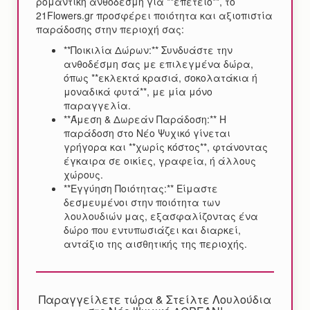
ρομαντική ανθοδέσμη για **επέτειο**, το
21Flowers.gr προσφέρει ποιότητα και αξιοπιστία
παράδοσης στην περιοχή σας:
**Ποικιλία Δώρων:** Συνδυάστε την
ανθοδέσμη σας με επιλεγμένα δώρα,
όπως **εκλεκτά κρασιά, σοκολατάκια ή
μοναδικά φυτά**, με μία μόνο
παραγγελία.
**Άμεση & Δωρεάν Παράδοση:** Η
παράδοση στο Νέο Ψυχικό γίνεται
γρήγορα και **χωρίς κόστος**, φτάνοντας
έγκαιρα σε οικίες, γραφεία, ή άλλους
χώρους.
**Εγγύηση Ποιότητας:** Είμαστε
δεσμευμένοι στην ποιότητα των
λουλουδιών μας, εξασφαλίζοντας ένα
δώρο που εντυπωσιάζει και διαρκεί,
αντάξιο της αισθητικής της περιοχής.
Παραγγείλετε τώρα & Στείλτε Λουλούδια