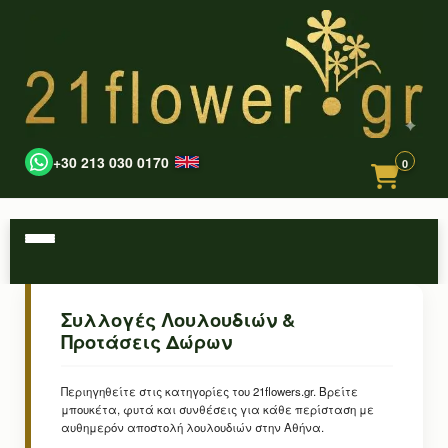
+30 213 030 0170
0
Συλλογές Λουλουδιών &
Προτάσεις Δώρων
Περιηγηθείτε στις κατηγορίες του 21flowers.gr. Βρείτε
μπουκέτα, φυτά και συνθέσεις για κάθε περίσταση με
αυθημερόν αποστολή λουλουδιών στην Αθήνα.