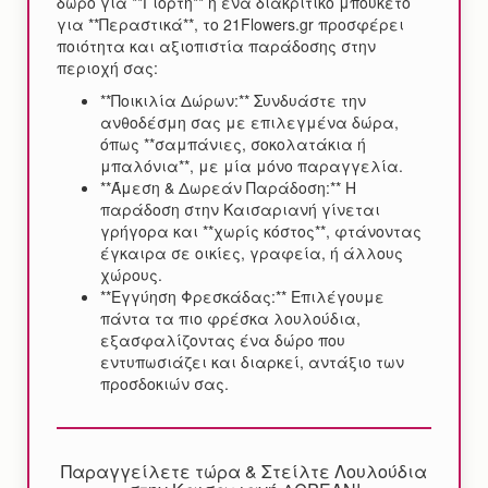
δώρο για **Γιορτή** ή ένα διακριτικό μπουκέτο
για **Περαστικά**, το 21Flowers.gr προσφέρει
ποιότητα και αξιοπιστία παράδοσης στην
περιοχή σας:
**Ποικιλία Δώρων:** Συνδυάστε την
ανθοδέσμη σας με επιλεγμένα δώρα,
όπως **σαμπάνιες, σοκολατάκια ή
μπαλόνια**, με μία μόνο παραγγελία.
**Άμεση & Δωρεάν Παράδοση:** Η
παράδοση στην Καισαριανή γίνεται
γρήγορα και **χωρίς κόστος**, φτάνοντας
έγκαιρα σε οικίες, γραφεία, ή άλλους
χώρους.
**Εγγύηση Φρεσκάδας:** Επιλέγουμε
πάντα τα πιο φρέσκα λουλούδια,
εξασφαλίζοντας ένα δώρο που
εντυπωσιάζει και διαρκεί, αντάξιο των
προσδοκιών σας.
Παραγγείλετε τώρα & Στείλτε Λουλούδια