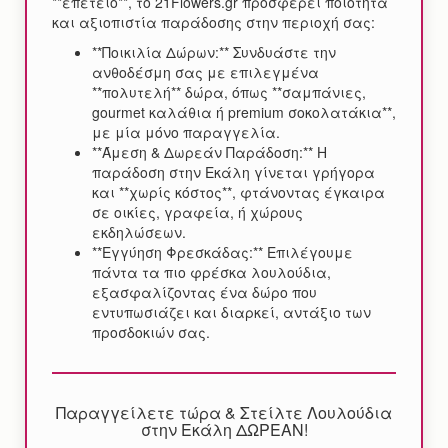
**επέτειο**, το 21Flowers.gr προσφέρει ποιότητα
και αξιοπιστία παράδοσης στην περιοχή σας:
**Ποικιλία Δώρων:** Συνδυάστε την
ανθοδέσμη σας με επιλεγμένα
**πολυτελή** δώρα, όπως **σαμπάνιες,
gourmet καλάθια ή premium σοκολατάκια**,
με μία μόνο παραγγελία.
**Άμεση & Δωρεάν Παράδοση:** Η
παράδοση στην Εκάλη γίνεται γρήγορα
και **χωρίς κόστος**, φτάνοντας έγκαιρα
σε οικίες, γραφεία, ή χώρους
εκδηλώσεων.
**Εγγύηση Φρεσκάδας:** Επιλέγουμε
πάντα τα πιο φρέσκα λουλούδια,
εξασφαλίζοντας ένα δώρο που
εντυπωσιάζει και διαρκεί, αντάξιο των
προσδοκιών σας.
Παραγγείλετε τώρα & Στείλτε Λουλούδια
στην Εκάλη ΔΩΡΕΑΝ!