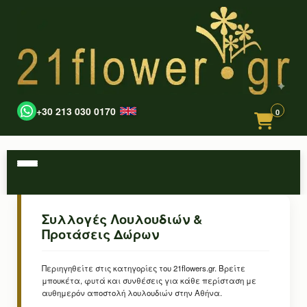
+30 213 030 0170
0
Συλλογές Λουλουδιών &
Προτάσεις Δώρων
Περιηγηθείτε στις κατηγορίες του 21flowers.gr. Βρείτε
μπουκέτα, φυτά και συνθέσεις για κάθε περίσταση με
αυθημερόν αποστολή λουλουδιών στην Αθήνα.