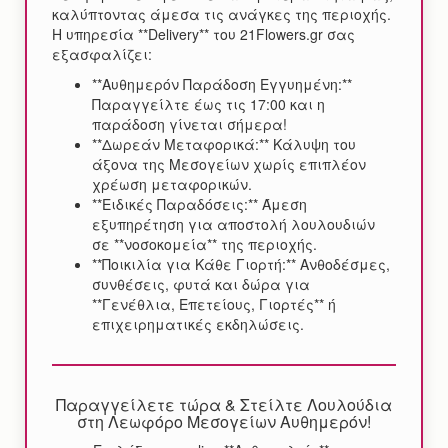
καλύπτοντας άμεσα τις ανάγκες της περιοχής.
Η υπηρεσία **Delivery** του 21Flowers.gr σας
εξασφαλίζει:
**Αυθημερόν Παράδοση Εγγυημένη:**
Παραγγείλτε έως τις 17:00 και η
παράδοση γίνεται σήμερα!
**Δωρεάν Μεταφορικά:** Κάλυψη του
άξονα της Μεσογείων χωρίς επιπλέον
χρέωση μεταφορικών.
**Ειδικές Παραδόσεις:** Άμεση
εξυπηρέτηση για αποστολή λουλουδιών
σε **νοσοκομεία** της περιοχής.
**Ποικιλία για Κάθε Γιορτή:** Ανθοδέσμες,
συνθέσεις, φυτά και δώρα για
**Γενέθλια, Επετείους, Γιορτές** ή
επιχειρηματικές εκδηλώσεις.
Παραγγείλετε τώρα & Στείλτε Λουλούδια
στη Λεωφόρο Μεσογείων Αυθημερόν!