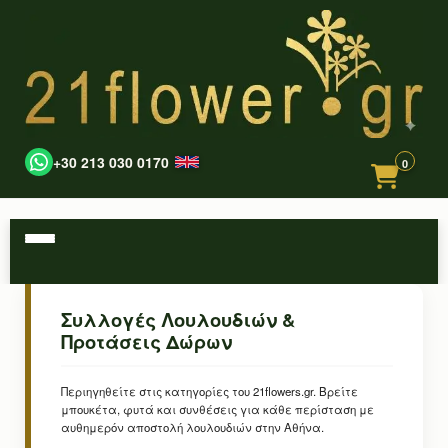
+30 213 030 0170
0
Συλλογές Λουλουδιών &
Προτάσεις Δώρων
Περιηγηθείτε στις κατηγορίες του 21flowers.gr. Βρείτε
μπουκέτα, φυτά και συνθέσεις για κάθε περίσταση με
αυθημερόν αποστολή λουλουδιών στην Αθήνα.