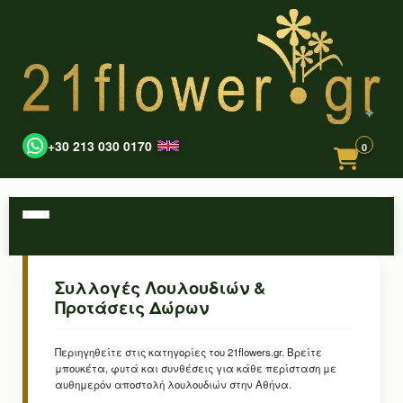
+30 213 030 0170
0
Συλλογές Λουλουδιών &
Προτάσεις Δώρων
Περιηγηθείτε στις κατηγορίες του 21flowers.gr. Βρείτε
μπουκέτα, φυτά και συνθέσεις για κάθε περίσταση με
αυθημερόν αποστολή λουλουδιών στην Αθήνα.