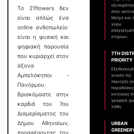
εξυπηρέτησ
Το 21flowers δεν
στην ακτίν
είναι απλώς ένα
Μετρό και 
γύρω
online ανθοπωλείο·
επαγγελμα
είναι η φυσική και
κτηρίων.
ψηφιακή παρουσία
7TH DIST
που κυριαρχεί στον
PRIORITY
άξονα
Εξειδικευμ
Αμπελόκηποι -
γνώση της
περιοχής γι
Πανόρμου.
παραδόσεις
Βρισκόμαστε στην
κατοικίες κ
γραφεία χω
καρδιά του 7ου
λάθη.
Διαμερίσματος του
Δήμου Αθηναίων,
URBAN
GREENER
προσφέροντας την