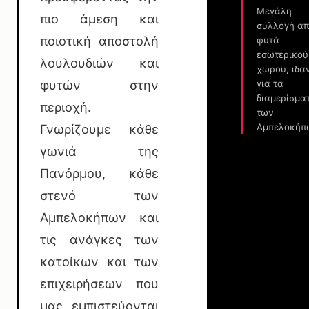
Μεγάλη
πιο άμεση και
συλλογή α
ποιοτική αποστολή
φυτά
εσωτερικού
λουλουδιών και
χώρου, ιδα
φυτών στην
για τα
διαμερίσμα
περιοχή.
των
Γνωρίζουμε κάθε
Αμπελοκήπ
γωνιά της
Πανόρμου, κάθε
στενό των
Αμπελοκήπων και
τις ανάγκες των
κατοίκων και των
επιχειρήσεων που
μας εμπιστεύονται