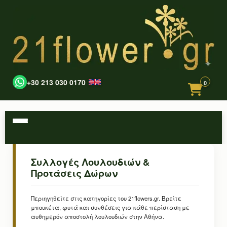
+30 213 030 0170
0
Συλλογές Λουλουδιών &
Προτάσεις Δώρων
Περιηγηθείτε στις κατηγορίες του 21flowers.gr. Βρείτε
μπουκέτα, φυτά και συνθέσεις για κάθε περίσταση με
αυθημερόν αποστολή λουλουδιών στην Αθήνα.