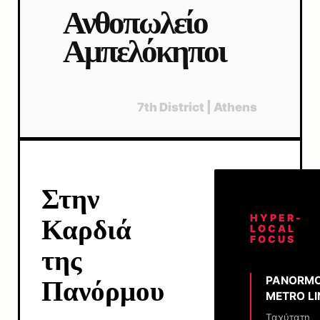
Ανθοπωλείο
Αμπελόκηποι
7th District | Athens
Στην
HYPER-
Καρδιά
LOCAL
FOCUS
της
PANORM
Πανόρμου
METRO LI
Ταχύτατη