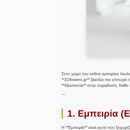
Στον χώρο του online εμπορίου λουλο
**21flowers.gr** βασίζει την επιτυχία 
**Αξιοπιστία** στην παράδοση. Κάθε
---
1. Εμπειρία (
Η **Εμπειρία** είναι αυτό που ξεχωρί