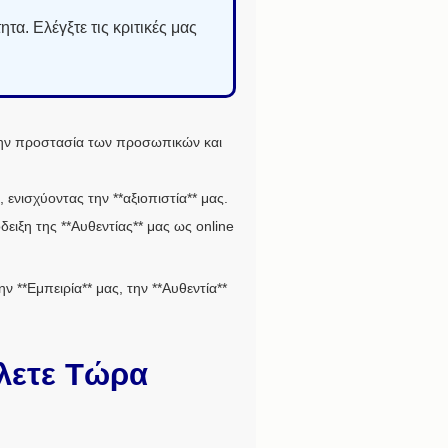
τα. Ελέγξτε τις κριτικές μας
 την προστασία των προσωπικών και
ενισχύοντας την **αξιοπιστία** μας.
ειξη της **Αυθεντίας** μας ως online
ν **Εμπειρία** μας, την **Αυθεντία**
ίλετε Τώρα