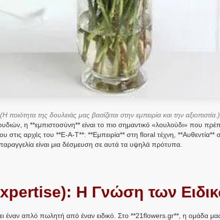
(Η ποιότητα της δουλειάς μας βασίζεται στην εμπειρία και την αξιοπιστία.)
υδιών, η **εμπιστοσύνη** είναι το πιο σημαντικό «λουλούδι» που πρέπ
του στις αρχές του **E-A-T**: **Εμπειρία** στη floral τέχνη, **Αυθεντία*
 παραγγελία είναι μια δέσμευση σε αυτά τα υψηλά πρότυπα.
Expertise): Η Γνώση των Ειδι
ζει έναν απλό πωλητή από έναν ειδικό. Στο **21flowers.gr**, η ομάδα μα