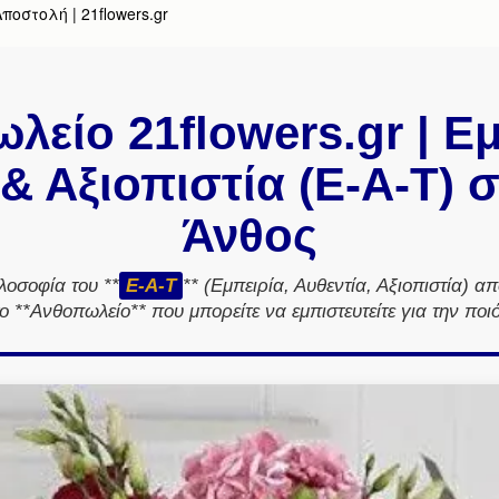
οστολή | 21flowers.gr
λείο 21flowers.gr | Εμ
& Αξιοπιστία (E-A-T) 
Άνθος
ιλοσοφία του **
E-A-T
** (Εμπειρία, Αυθεντία, Αξιοπιστία) απ
το **Ανθοπωλείο** που μπορείτε να εμπιστευτείτε για την πο