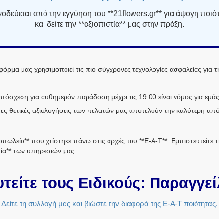
δεύεται από την εγγύηση του **21flowers.gr** για άψογη ποιότη
και δείτε την **αξιοπιστία** μας στην πράξη.
φόρμα μας χρησιμοποιεί τις πιο σύγχρονες τεχνολογίες ασφαλείας για
όσχεση για αυθημερόν παράδοση μέχρι τις 19:00 είναι νόμος για εμάς, 
θμες θετικές αξιολογήσεις των πελατών μας αποτελούν την καλύτερη απόδ
θοπωλείο** που χτίστηκε πάνω στις αρχές του **E-A-T**. Εμπιστευτείτε τη
τία** των υπηρεσιών μας.
τείτε τους Ειδικούς: Παραγγε
Δείτε τη συλλογή μας και βιώστε την διαφορά της E-A-T ποιότητας.