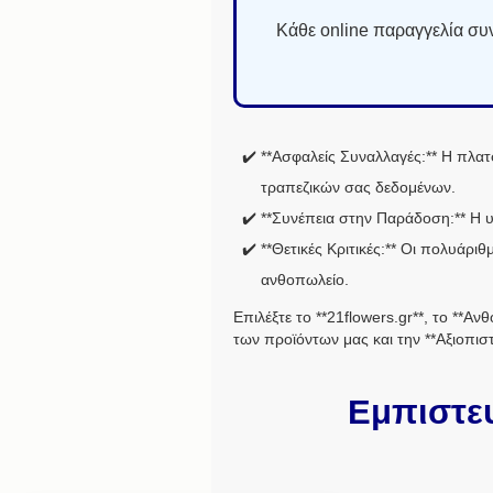
Κάθε online παραγγελία συνο
**Ασφαλείς Συναλλαγές:** Η πλατ
τραπεζικών σας δεδομένων.
**Συνέπεια στην Παράδοση:** Η υπ
**Θετικές Κριτικές:** Οι πολυάρι
ανθοπωλείο.
Επιλέξτε το **21flowers.gr**, το **Αν
των προϊόντων μας και την **Αξιοπισ
Εμπιστευ