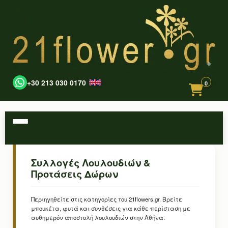
+30 213 030 0170
0
Συλλογές Λουλουδιών &
Προτάσεις Δώρων
Περιηγηθείτε στις κατηγορίες του 21flowers.gr. Βρείτε
μπουκέτα, φυτά και συνθέσεις για κάθε περίσταση με
αυθημερόν αποστολή λουλουδιών στην Αθήνα.