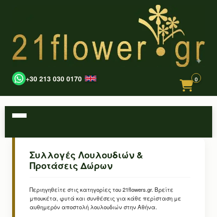
+30 213 030 0170
0
Συλλογές Λουλουδιών &
Προτάσεις Δώρων
Περιηγηθείτε στις κατηγορίες του 21flowers.gr. Βρείτε
μπουκέτα, φυτά και συνθέσεις για κάθε περίσταση με
αυθημερόν αποστολή λουλουδιών στην Αθήνα.