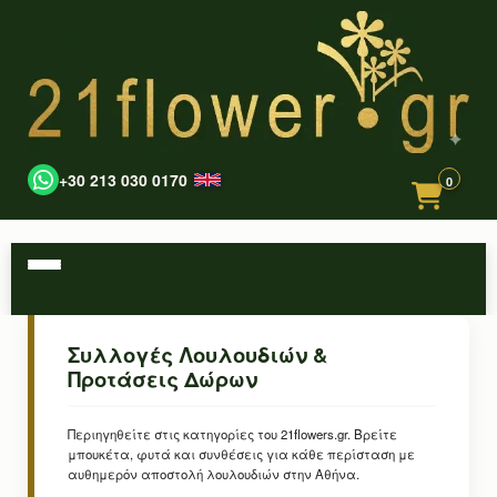
+30 213 030 0170
0
Συλλογές Λουλουδιών &
Προτάσεις Δώρων
Περιηγηθείτε στις κατηγορίες του 21flowers.gr. Βρείτε
μπουκέτα, φυτά και συνθέσεις για κάθε περίσταση με
αυθημερόν αποστολή λουλουδιών στην Αθήνα.