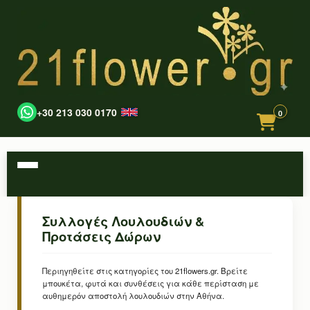
+30 213 030 0170
0
Συλλογές Λουλουδιών &
Προτάσεις Δώρων
Περιηγηθείτε στις κατηγορίες του 21flowers.gr. Βρείτε
μπουκέτα, φυτά και συνθέσεις για κάθε περίσταση με
αυθημερόν αποστολή λουλουδιών στην Αθήνα.