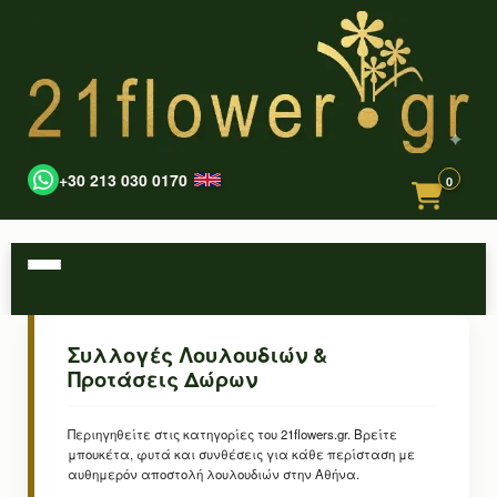
+30 213 030 0170
0
Συλλογές Λουλουδιών &
Προτάσεις Δώρων
Περιηγηθείτε στις κατηγορίες του 21flowers.gr. Βρείτε
μπουκέτα, φυτά και συνθέσεις για κάθε περίσταση με
αυθημερόν αποστολή λουλουδιών στην Αθήνα.