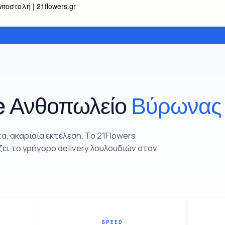
οστολή | 21flowers.gr
e Ανθοπωλείο
Βύρωνας
, ακαριαία εκτέλεση. Το 21Flowers
ει το γρήγορο delivery λουλουδιών στον
SPEED