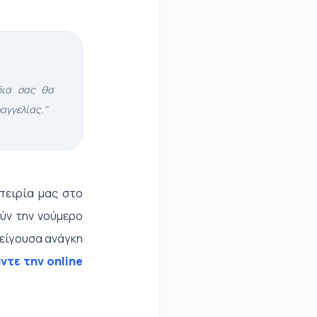
δια σας θα
αγγελίας."
πειρία μας στο
ύν την νούμερο
πείγουσα ανάγκη
ντε την online