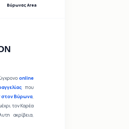
Βύρωνας Area
ΟΝ
 σύγχρονο
online
ραγγελίας
που
y στον Βύρωνα
,
μέχρι τον Καρέα
υτη ακρίβεια,