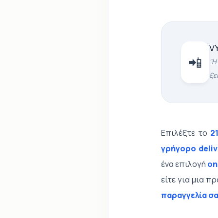
V
📲
"Η
ξε
Επιλέξτε το
2
γρήγορο deli
ένα επιλογή
on
είτε για μια π
παραγγελία σα