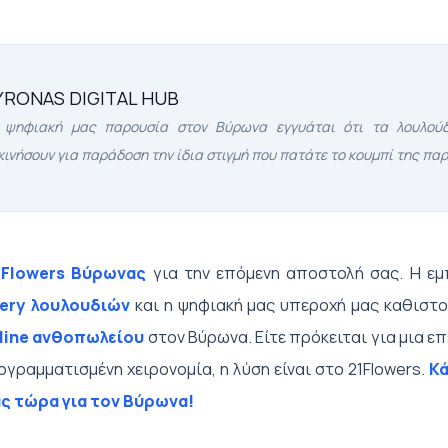
YRONAS DIGITAL HUB
 ψηφιακή μας παρουσία στον Βύρωνα εγγυάται ότι τα λουλού
κινήσουν για παράδοση την ίδια στιγμή που πατάτε το κουμπί της παρ
1Flowers Βύρωνας
για την επόμενη αποστολή σας. Η εμ
very λουλουδιών
και η ψηφιακή μας υπεροχή μας καθιστο
line ανθοπωλείου
στον Βύρωνα. Είτε πρόκειται για μια ε
ρογραμματισμένη χειρονομία, η λύση είναι στο 21Flowers.
Κά
ς τώρα για τον Βύρωνα!