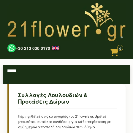
+30 213 030 0170
0
Συλλογές Λουλουδιών &
Προτάσεις Δώρων
Περιηγηθείτε στις κατηγορίες του 21flowers.gr. Βρείτε
μπουκέτα, φυτά και συνθέσεις για κάθε περίσταση με
αυθημερόν αποστολή λουλουδιών στην Αθήνα.