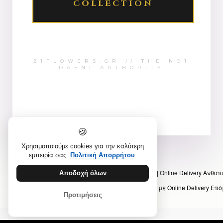
COLLECTION
21FLOWERS.GR // THE NO1
DAFNI AUTHORITY
🍪
Χρησιμοποιούμε cookies για την καλύτερη
εμπειρία σας.
Πολιτική Απορρήτου
.
Προηγούμενο άρθρο: 21Flowers – Νέος Κόσμος | Online Delivery Ανθο
Αποδοχή όλων
Επόμενο άρθρο: 21Flowers Δάφνη – Λουλούδια με Online Delivery
Επό
Προτιμήσεις