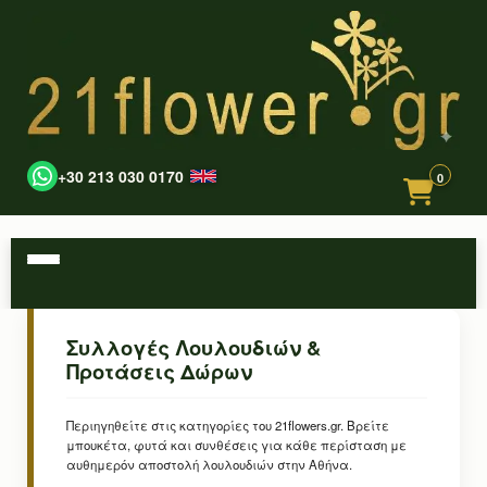
+30 213 030 0170
0
Συλλογές Λουλουδιών &
Προτάσεις Δώρων
Περιηγηθείτε στις κατηγορίες του 21flowers.gr. Βρείτε
μπουκέτα, φυτά και συνθέσεις για κάθε περίσταση με
αυθημερόν αποστολή λουλουδιών στην Αθήνα.