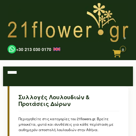
+30 213 030 0170
0
Συλλογές Λουλουδιών &
Προτάσεις Δώρων
Περιηγηθείτε στις κατηγορίες του 21flowers.gr. Βρείτε
μπουκέτα, φυτά και συνθέσεις για κάθε περίσταση με
αυθημερόν αποστολή λουλουδιών στην Αθήνα.