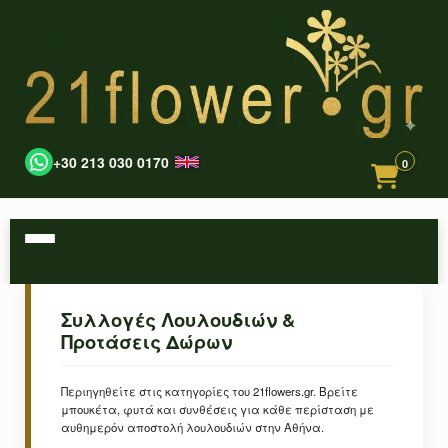
+30 213 030 0170
0
Συλλογές Λουλουδιών &
Προτάσεις Δώρων
Περιηγηθείτε στις κατηγορίες του 21flowers.gr. Βρείτε
μπουκέτα, φυτά και συνθέσεις για κάθε περίσταση με
αυθημερόν αποστολή λουλουδιών στην Αθήνα.