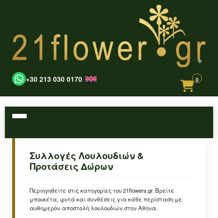
+30 213 030 0170
0
Συλλογές Λουλουδιών &
Προτάσεις Δώρων
Περιηγηθείτε στις κατηγορίες του 21flowers.gr. Βρείτε
μπουκέτα, φυτά και συνθέσεις για κάθε περίσταση με
αυθημερόν αποστολή λουλουδιών στην Αθήνα.