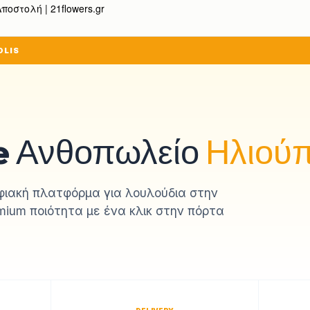
οστολή | 21flowers.gr
OLIS
e Ανθοπωλείο
Ηλιού
ιακή πλατφόρμα για λουλούδια στην
mium ποιότητα με ένα κλικ στην πόρτα