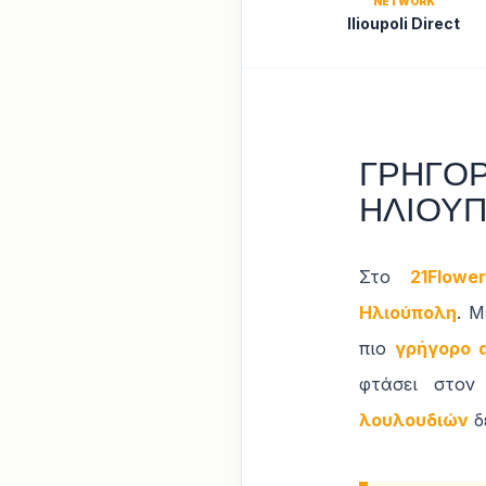
NETWORK
Ilioupoli Direct
ΓΡΗΓΟΡ
ΗΛΙΟΥ
Στο
21Flower
Ηλιούπολη
. 
πιο
γρήγορο d
φτάσει στον
λουλουδιών
δ