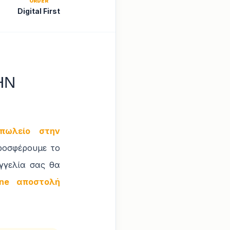
ORDER
Digital First
ΗΝ
οπωλείο στην
ροσφέρουμε το
γγελία σας θα
ine αποστολή