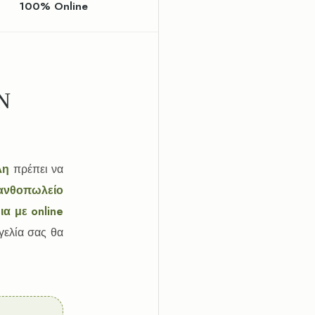
100% Online
Ν
λη
πρέπει να
 ανθοπωλείο
ια με online
γελία σας θα