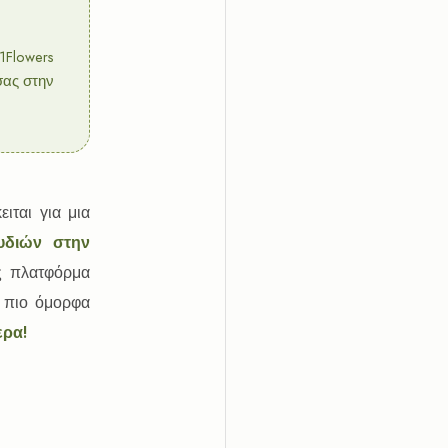
Flowers
σας στην
ιται για μια
ουδιών στην
ς πλατφόρμα
α πιο όμορφα
ερα!