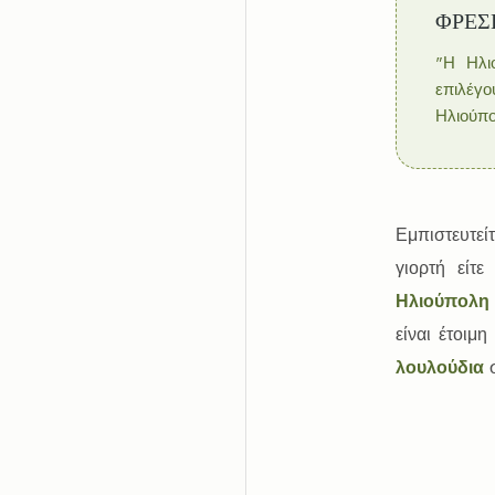
ΦΡΕΣ
"Η Ηλι
επιλέγο
Ηλιούπο
Εμπιστευτεί
γιορτή είτ
Ηλιούπολη
είναι έτοιμ
λουλούδια
σ