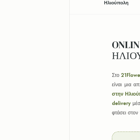
Ηλιούπολη
ONLIN
ΗΛΙΟ
Στο
21Flowe
είναι μια α
στην Ηλιο
delivery
μέσ
φτάσει στον