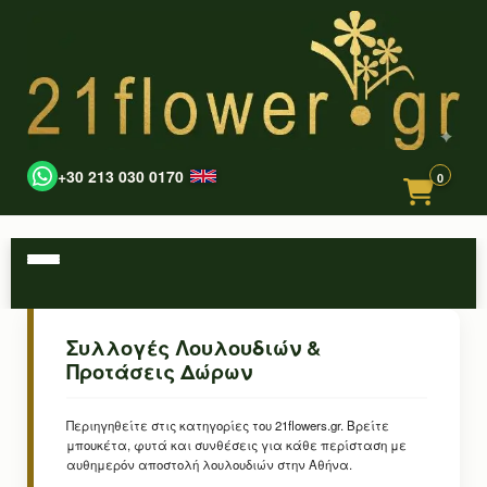
+30 213 030 0170
0
Συλλογές Λουλουδιών &
Προτάσεις Δώρων
Περιηγηθείτε στις κατηγορίες του 21flowers.gr. Βρείτε
μπουκέτα, φυτά και συνθέσεις για κάθε περίσταση με
αυθημερόν αποστολή λουλουδιών στην Αθήνα.